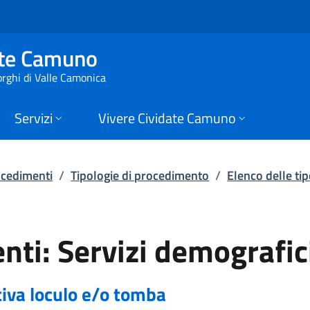
 | Elenco delle tipo
ate Camuno
orghi di Valle Camonica
Servizi
Vivere Cividate Camuno
rocedimenti
/
Tipologie di procedimento
/
Elenco delle ti
ti: Servizi demografici
iva loculo e/o tomba