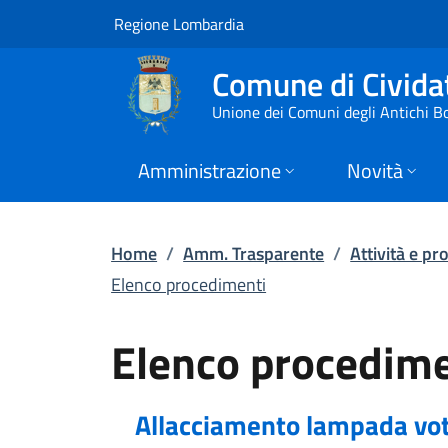
Elenco procedimenti
Vai al contenuto principale
(apre in un'altra scheda).
Regione Lombardia
Comune di Civid
Unione dei Comuni degli Antichi B
Amministrazione
Novità
Home
/
Amm. Trasparente
/
Attività e p
Elenco procedimenti
Elenco procedimen
Allacciamento lampada vot