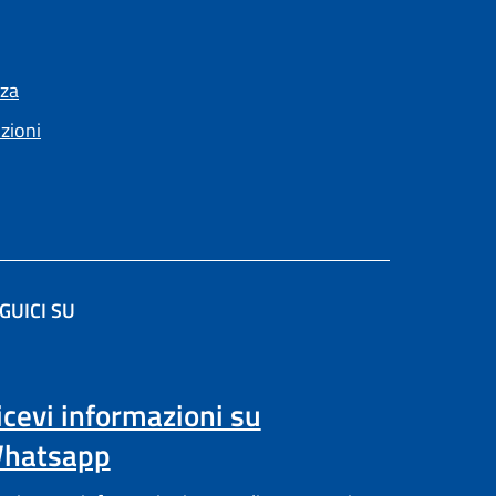
nza
nzioni
GUICI SU
(apre in un'altra scheda).
icevi informazioni su
hatsapp