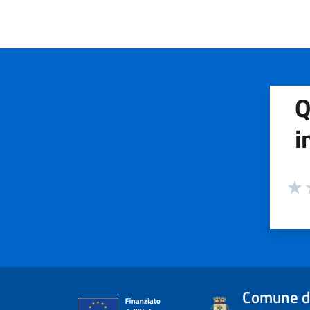
Q
i
Valuta
Valu
V
Comune d