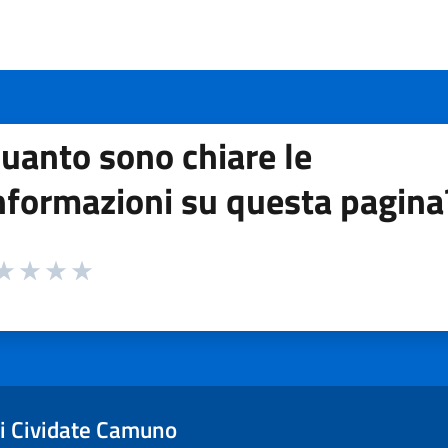
uanto sono chiare le
nformazioni su questa pagina
 da 1 a 5 stelle la pagina
ta 1 stelle su 5
aluta 2 stelle su 5
Valuta 3 stelle su 5
Valuta 4 stelle su 5
Valuta 5 stelle su 5
i Cividate Camuno