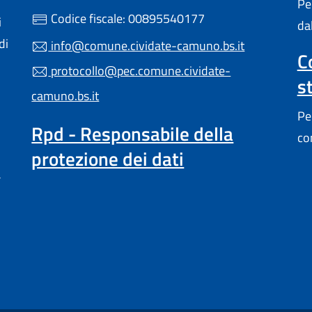
Pe
Codice fiscale: 00895540177
i
da
di
info@comune.cividate-camuno.bs.it
C
protocollo@pec.comune.cividate-
s
camuno.bs.it
Pe
Rpd - Responsabile della
co
protezione dei dati
a