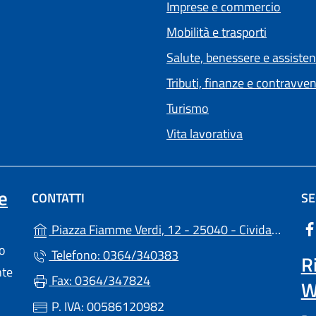
Imprese e commercio
Mobilità e trasporti
Salute, benessere e assiste
Tributi, finanze e contravve
Turismo
Vita lavorativa
e
CONTATTI
SE
Piazza Fiamme Verdi, 12 - 25040 - Cividate Camuno (BS)
lo
Telefono: 0364/340383
R
nte
Fax: 0364/347824
W
P. IVA: 00586120982