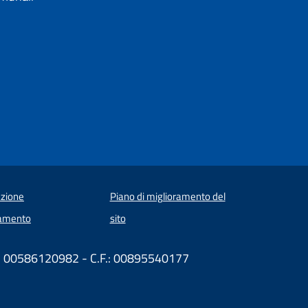
zione
Piano di miglioramento del
amento
sito
VA: 00586120982 - C.F.: 00895540177