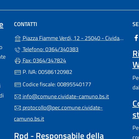
e
CONTATTI
SE
Piazza Fiamme Verdi, 12 - 25040 - Cividate Camuno (BS)
lo
Telefono: 0364/340383
R
nte
Fax: 0364/347824
W
P. IVA: 00586120982
Pe
Codice fiscale: 00895540177
i
da
di
info@comune.cividate-camuno.bs.it
C
protocollo@pec.comune.cividate-
s
camuno.bs.it
Pe
Rpd - Responsabile della
co