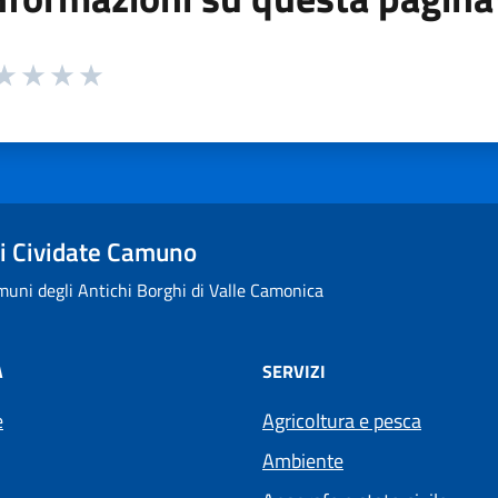
 da 1 a 5 stelle la pagina
ta 1 stelle su 5
aluta 2 stelle su 5
Valuta 3 stelle su 5
Valuta 4 stelle su 5
Valuta 5 stelle su 5
i Cividate Camuno
uni degli Antichi Borghi di Valle Camonica
À
SERVIZI
e
Agricoltura e pesca
Ambiente