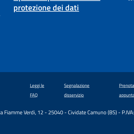
protezione dei dati
a
Leggi le
Segnalazione
Prenota
 in un'altra scheda).
FAQ
disservizio
appunt
za Fiamme Verdi, 12 - 25040 - Cividate Camuno (BS) - P.I