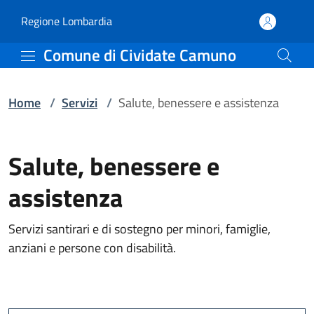
Servizi | Comune di Civ
Vai al contenuto principale
(apre in un'altra scheda).
Regione Lombardia
Comune di Cividate Camuno
Home
/
Servizi
/
Salute, benessere e assistenza
Salute, benessere e
assistenza
Servizi santirari e di sostegno per minori, famiglie,
anziani e persone con disabilità.