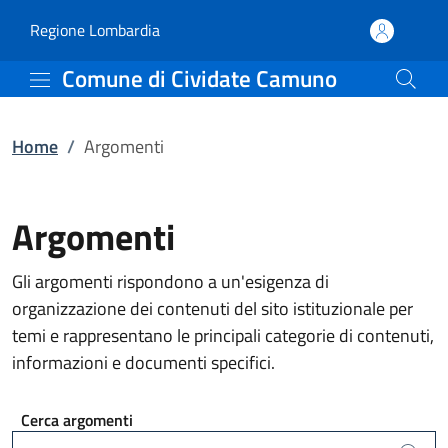
Argomenti | Comune di 
Vai al contenuto principale
(apre in un'altra scheda).
Regione Lombardia
Comune di Cividate Camuno
Home
/
Argomenti
Argomenti
Gli argomenti rispondono a un'esigenza di
organizzazione dei contenuti del sito istituzionale per
temi e rappresentano le principali categorie di contenuti,
informazioni e documenti specifici.
Cerca argomenti