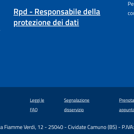
Pe
Rpd - Responsabile della
co
protezione dei dati
a
Leggi le
Segnalazione
Prenota
 in un'altra scheda).
FAQ
disservizio
appunt
za Fiamme Verdi, 12 - 25040 - Cividate Camuno (BS) - P.I