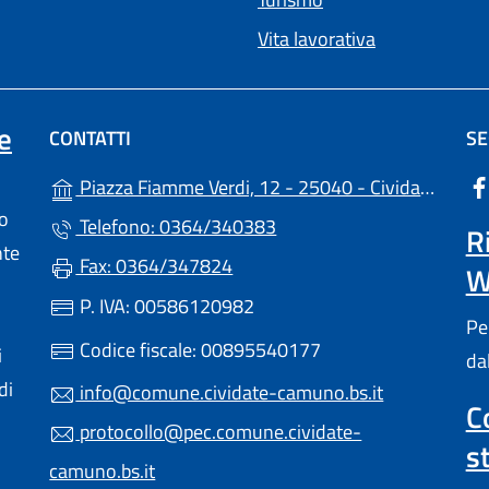
Vita lavorativa
e
CONTATTI
SE
Piazza Fiamme Verdi, 12 - 25040 - Cividate Camuno (BS)
lo
Telefono: 0364/340383
R
nte
Fax: 0364/347824
W
P. IVA: 00586120982
Pe
Codice fiscale: 00895540177
i
da
di
info@comune.cividate-camuno.bs.it
C
protocollo@pec.comune.cividate-
s
camuno.bs.it