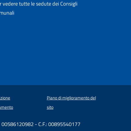
r vedere tutte le sedute dei Consigli
munali
zione
Piano di miglioramento del
amento
sito
VA: 00586120982 - C.F.: 00895540177