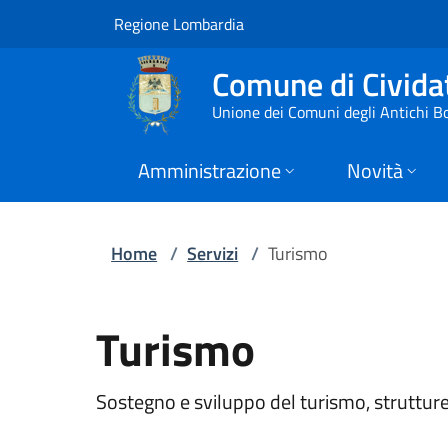
Servizi | Comune di
Vai al contenuto principale
(apre in un'altra scheda).
Regione Lombardia
Comune di Civid
Unione dei Comuni degli Antichi B
Amministrazione
Novità
Home
/
Servizi
/
Turismo
Turismo
Sostegno e sviluppo del turismo, strutture 