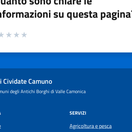
uanto sono chiare le
nformazioni su questa pagina
 da 1 a 5 stelle la pagina
ta 1 stelle su 5
aluta 2 stelle su 5
Valuta 3 stelle su 5
Valuta 4 stelle su 5
Valuta 5 stelle su 5
i Cividate Camuno
uni degli Antichi Borghi di Valle Camonica
À
SERVIZI
e
Agricoltura e pesca