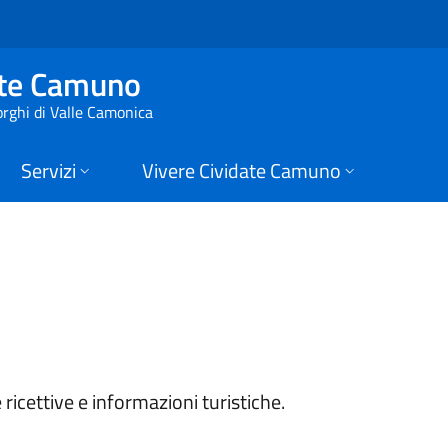
 Cividate Camuno
ate Camuno
orghi di Valle Camonica
Servizi
Vivere Cividate Camuno
ricettive e informazioni turistiche.