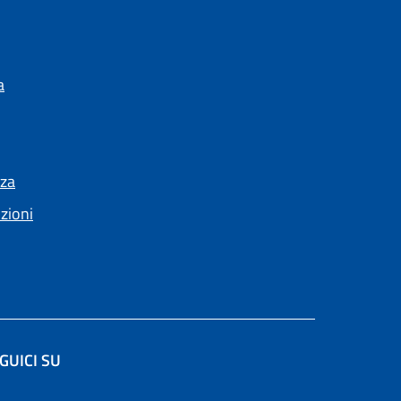
a
nza
nzioni
GUICI SU
(apre in un'altra scheda).