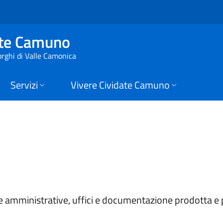
Comune di Cividate
ate Camuno
orghi di Valle Camonica
Servizi
Vivere Cividate Camuno
aree amministrative, uffici e documentazione prodotta 