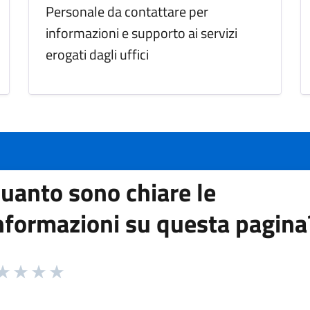
Personale da contattare per
informazioni e supporto ai servizi
erogati dagli uffici
uanto sono chiare le
nformazioni su questa pagina
 da 1 a 5 stelle la pagina
ta 1 stelle su 5
aluta 2 stelle su 5
Valuta 3 stelle su 5
Valuta 4 stelle su 5
Valuta 5 stelle su 5