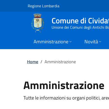
Amministrazione | 
Vai al contenuto principale
(apre in un'altra scheda).
Regione Lombardia
Comune di Civid
Unione dei Comuni degli Antichi B
Amministrazione
Novità
Home
/
Amministrazione
Amministrazione
Tutte le informazioni su organi politici, 