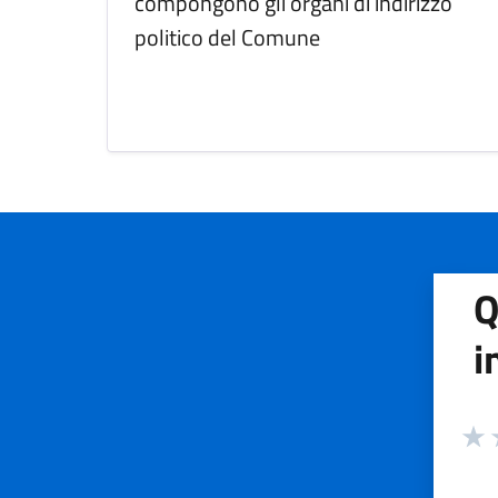
compongono gli organi di indirizzo
politico del Comune
Q
i
Valuta
Valu
V