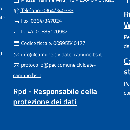
lo
Telefono: 0364/340383
R
nte
Fax: 0364/347824
W
P. IVA: 00586120982
Pe
Codice fiscale: 00895540177
i
da
di
info@comune.cividate-camuno.bs.it
C
protocollo@pec.comune.cividate-
s
camuno.bs.it
Pe
Rpd - Responsabile della
co
protezione dei dati
a