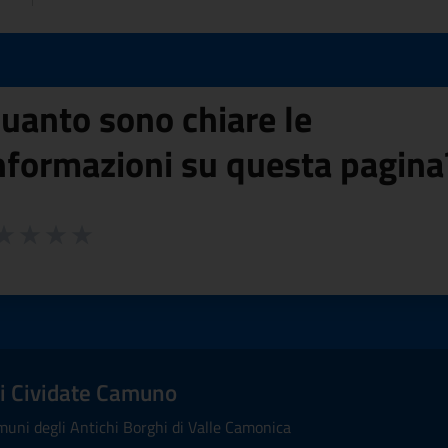
uanto sono chiare le
nformazioni su questa pagina
 da 1 a 5 stelle la pagina
ta 1 stelle su 5
aluta 2 stelle su 5
Valuta 3 stelle su 5
Valuta 4 stelle su 5
Valuta 5 stelle su 5
i Cividate Camuno
uni degli Antichi Borghi di Valle Camonica