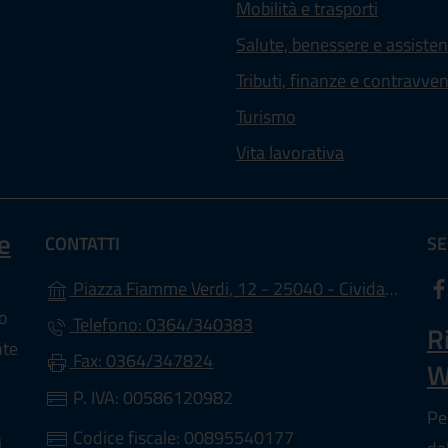
Mobilità e trasporti
Salute, benessere e assiste
Tributi, finanze e contravve
Turismo
Vita lavorativa
e
CONTATTI
SE
Piazza Fiamme Verdi, 12 - 25040 - Cividate Camuno (BS)
lo
Telefono: 0364/340383
R
nte
Fax: 0364/347824
W
P. IVA: 00586120982
Pe
Codice fiscale: 00895540177
i