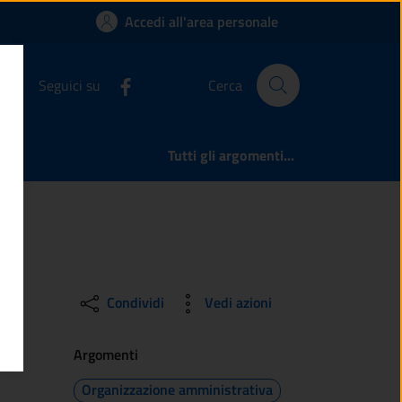
 Cividate Camuno
Accedi all'area personale
Seguici su
Cerca
Tutti gli argomenti...
Condividi
Vedi azioni
Argomenti
Organizzazione amministrativa