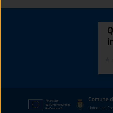
Q
i
Valuta
Valu
V
Comune d
Unione dei Com