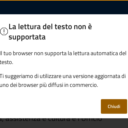
nziaria | Comune di
ate Camuno
La lettura del testo non è
orghi di Valle Camonica
supportata
Servizi
Vivere Cividate Camuno
Il tuo browser non supporta la lettura automatica del
testo.
strative
/
Area economico finanziaria
Ti suggeriamo di utilizzare una versione aggiornata di
uno dei browser più diffusi in commercio.
inanziaria
Chiudi
 assistenza e cultura e l'Ufficio