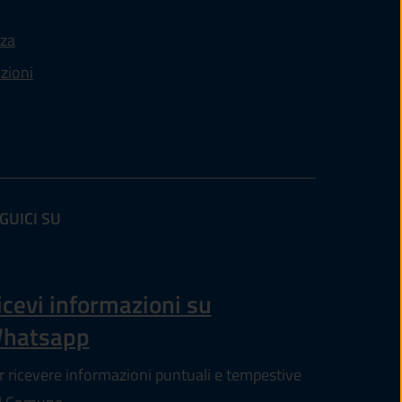
nza
nzioni
GUICI SU
(apre in un'altra scheda).
icevi informazioni su
hatsapp
r ricevere informazioni puntuali e tempestive