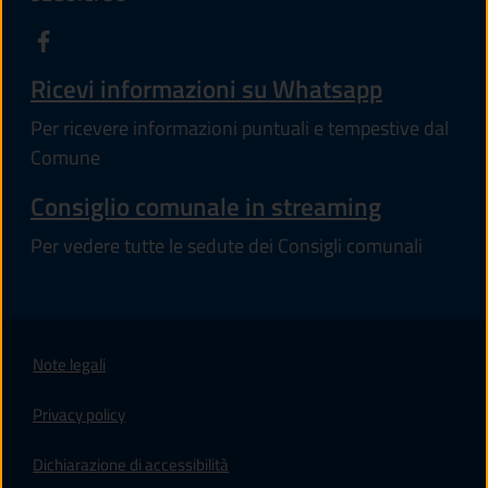
Ricevi informazioni su Whatsapp
Per ricevere informazioni puntuali e tempestive dal
Comune
Consiglio comunale in streaming
Per vedere tutte le sedute dei Consigli comunali
Note legali
Privacy policy
(apre in un'altra scheda).
Dichiarazione di accessibilità