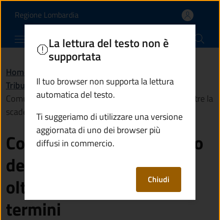
Comunicare il versamento
Vai al contenuto principale
(apre in un'altra scheda).
Regione Lombardia
Comune di Cividate Camuno
La lettura del testo non è
supportata
Home
/
Servizi
/
Il tuo browser non supporta la lettura
Tributi, finanze e contravvenzioni
/
automatica del testo.
Comunicare il versamento della tassa rifiuti (Tari) oltre la
scadenza dei termini
Ti suggeriamo di utilizzare una versione
aggiornata di uno dei browser più
Comunicare il versamento
diffusi in commercio.
della tassa rifiuti (Tari)
Chiudi
oltre la scadenza dei
termini