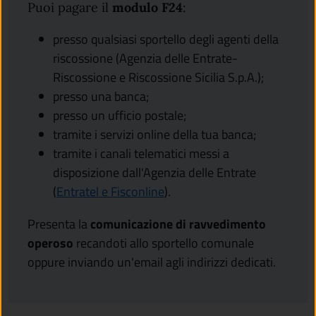
Puoi pagare il
modulo F24
:
presso qualsiasi sportello degli agenti della
riscossione (Agenzia delle Entrate-
Riscossione e Riscossione Sicilia S.p.A.);
presso una banca;
presso un ufficio postale;
tramite i servizi online della tua banca;
tramite i canali telematici messi a
disposizione dall'Agenzia delle Entrate
(apre in un'altra scheda).
(
Entratel e Fisconline
).
Presenta la
comunicazione di ravvedimento
operoso
recandoti allo sportello comunale
oppure inviando un'email agli indirizzi dedicati.