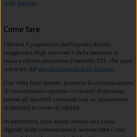
(apre in un'altra scheda).
delle Entrate
.
Come fare
Effettua il pagamento dell’imposta dovuta
maggiorata degli interessi e della sanzione in
misura ridotta attraverso il modello F24, che puoi
scaricare dal
sito dell’Agenzia delle Entrate
.
Una volta fatto questo, presenta la comunicazione
di ravvedimento operoso recandoti di persona
presso gli sportelli comunali con un documento
di identità in corso di validità.
In alternativa, puoi anche inviare una copia
digitale della comunicazione sottoscritta e una