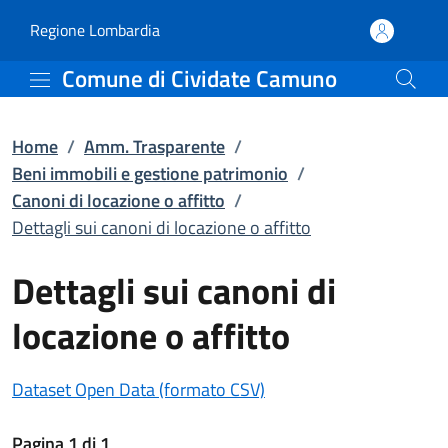
Dettagli sui canoni di l
Vai al contenuto principale
(apre in un'altra scheda).
Regione Lombardia
Comune di Cividate Camuno
Home
/
Amm. Trasparente
/
Beni immobili e gestione patrimonio
/
Canoni di locazione o affitto
/
Dettagli sui canoni di locazione o affitto
Dettagli sui canoni di
locazione o affitto
(apre in un'altra scheda)
Dataset Open Data (formato CSV)
Pagina
1
di
1